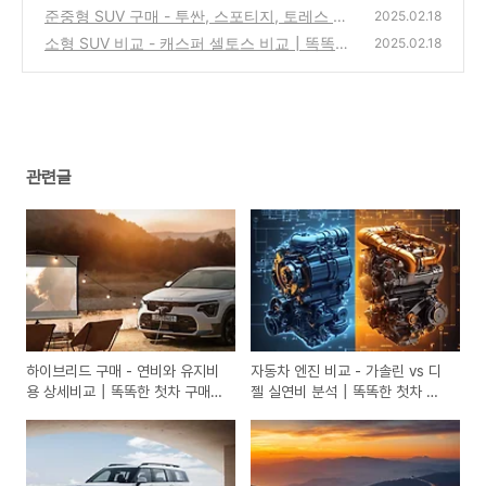
교┃똑똑한 첫차 구매 가이드
준중형 SUV 구매 - 투싼, 스포티지, 토레스 실
(0)
2025.02.18
구매가┃똑똑한 첫차 구매 가이드
소형 SUV 비교 - 캐스퍼 셀토스 비교┃똑똑한
(0)
2025.02.18
첫차 구매 가이드
(0)
관련글
하이브리드 구매 - 연비와 유지비
자동차 엔진 비교 - 가솔린 vs 디
용 상세비교┃똑똑한 첫차 구매
젤 실연비 분석┃똑똑한 첫차 구
가이드
매 가이드