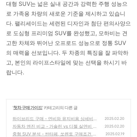
대형 SUV는 넓은 실내 공간과 강력한 주행 성능으
로 가족용 차량의 새로운 기준을 제시하고 있습니
다. 팰리세이드는 세련된 디자인과 첨단 편의사양으
로 도심형 프리미엄 SUV를 완성했고, 모하비는 견
고한 차체와 뛰어난 오프로드 성능으로 정통 SUV
의 매력을 선보입니다. 두 차종의 특징을 잘 파악하
고, 본인의 라이프스타일에 맞는 선택을 하시기 바
랍니다.
'
첫차 구매 가이드
' 카테고리의 다른 글
하이브리드 구매 - 연비와 유지비용 상세비교
2025.02.20
┃똑똑한 첫차 구매 가이드
자동차 엔진 비교 - 가솔린 vs 디젤 실연비 분
(0)
2025.02.20
석┃똑똑한 첫차 구매 가이드
중형 SUV 분석 - 싼타페, 쏘렌토 구매조건 비
(0)
2025.02.19