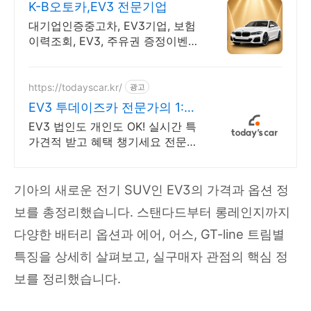
K-B오토카,EV3 전문기업
대기업인증중고차, EV3기업, 보험
이력조회, EV3, 주유권 증정이벤트
인증중고차 7만대이상! 찾아가는
홈서비스! 낮은 할부이자율, 24시
간실매물전산연동
https://todayscar.kr/
광고
EV3 투데이즈카 전문가의 1:1
맞춤 컨설팅
EV3 법인도 개인도 OK! 실시간 특
가견적 받고 혜택 챙기세요 전문가
의 1:1 맞춤 컨설팅으로 합리적으로
장기렌트/리스를 이용해 보세요!
기아의 새로운 전기 SUV인 EV3의 가격과 옵션 정
보를 총정리했습니다. 스탠다드부터 롱레인지까지
다양한 배터리 옵션과 에어, 어스, GT-line 트림별
특징을 상세히 살펴보고, 실구매자 관점의 핵심 정
보를 정리했습니다.