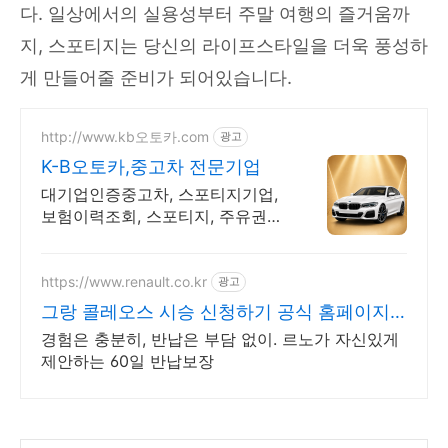
다. 일상에서의 실용성부터 주말 여행의 즐거움까
지, 스포티지는 당신의 라이프스타일을 더욱 풍성하
게 만들어줄 준비가 되어있습니다.
http://www.kb오토카.com
광고
K-B오토카,중고차 전문기업
대기업인증중고차, 스포티지기업,
보험이력조회, 스포티지, 주유권
증정이벤트 인증중고차 7만대이
상! 찾아가는 홈서비스! 낮은 할부
이자율, 24시간실매물전산연동
https://www.renault.co.kr
광고
그랑 콜레오스 시승 신청하기 공식 홈페이지
에서 만나보세요
경험은 충분히, 반납은 부담 없이. 르노가 자신있게
제안하는 60일 반납보장